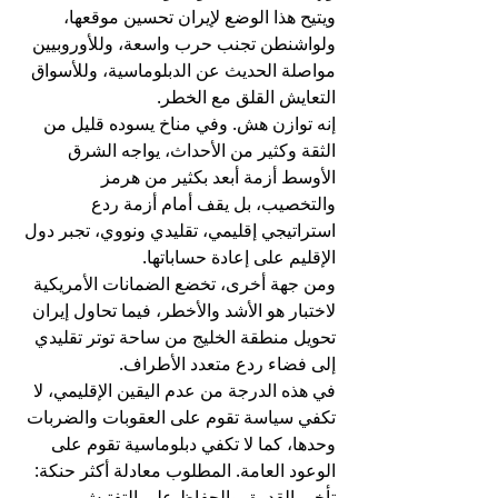
ويتيح هذا الوضع لإيران تحسين موقعها، 
ولواشنطن تجنب حرب واسعة، وللأوروبيين 
مواصلة الحديث عن الدبلوماسية، وللأسواق 
التعايش القلق مع الخطر.
إنه توازن هش. وفي مناخ يسوده قليل من 
الثقة وكثير من الأحداث، يواجه الشرق 
الأوسط أزمة أبعد بكثير من هرمز 
والتخصيب، بل يقف أمام أزمة ردع 
استراتيجي إقليمي، تقليدي ونووي، تجبر دول 
الإقليم على إعادة حساباتها.
ومن جهة أخرى، تخضع الضمانات الأمريكية 
لاختبار هو الأشد والأخطر، فيما تحاول إيران 
تحويل منطقة الخليج من ساحة توتر تقليدي 
إلى فضاء ردع متعدد الأطراف.
في هذه الدرجة من عدم اليقين الإقليمي، لا 
تكفي سياسة تقوم على العقوبات والضربات 
وحدها، كما لا تكفي دبلوماسية تقوم على 
الوعود العامة. المطلوب معادلة أكثر حنكة: 
تأخير القدرة، والحفاظ على التفتيش، 