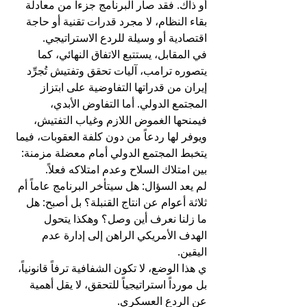
أو ذاك. فقد صار البرنامج جزءاً من معادلة 
بقاء النظام، لا مجرد قدرات تقنية أو حاجة 
اقتصادية أو وسيلة للردع الاستراتيجي.
في المقابل، يستتبع الاتفاق النهائي، كما 
يتصوره ترامب، آليات تحقق وتفتيش تُجرِّد 
إيران من قدراتها التفاوضية على ابتزاز 
المجتمع الدولي. أما التفاوض الأبدي، 
فيمنحها الغموض اللازم وغياب التفتيش، 
ويوفر لها ردعاً من دون كلفة العقوبات، فيما 
يتخبط المجتمع الدولي أمام معضلة مزمنة: 
بين امتلاك السلاح وعدم امتلاكه فعلاً.
لم يعد السؤال: هل سيتأخر البرنامج عاماً أم 
ثلاثة أعوام عن انتاج القنبلة؟ بل أصبح: هل 
ما زلنا نعرف أين وصل؟ وهكذا يتحول 
الهدف الأمريكي الراهن إلى إدارة عدم 
اليقين.
ي هذا الوضع، لا تكون الشفافية ترفاً قانونياً، 
بل مورداً استراتيجياً للتحقق، لا يقل أهمية 
عن الردع العسكري.