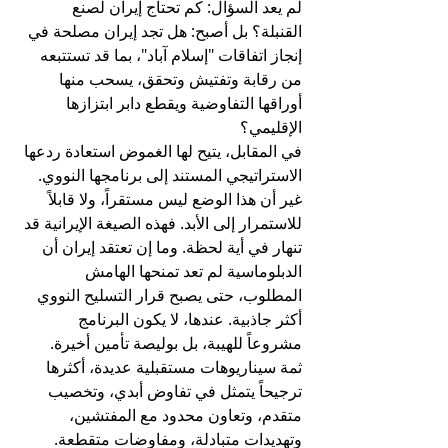
لم يعد السؤال: كم تحتاج إيران لصنع 
القنبلة؟ بل أصبح: هل تجد إيران مصلحة في 
إنجاز اتفاقات "إسلام آباد"، بما قد تستتبعه 
من رقابة وتفتيش وتحقق، يسحب منها 
أوراقها التفاوضية ويقطع دابر ابتزازها 
الإقليمي؟
في المقابل، يتيح لها الغموض استعادة ردعها 
الاستراتيجي المستند إلى برنامجها النووي.
غير أن هذا الوضع ليس مستقراً، ولا قابلاً 
للاستمرار إلى الأبد. فهذه الصيغة الإيرانية قد 
تنهار في أية لحظة. وما إن تعتقد إيران أن 
الدبلوماسية لم تعد تمنحها الهامش 
المطلوب، حتى يصبح قرار التسليح النووي 
أكثر جاذبية. عندها، لا يكون البرنامج 
مشروعاً للهيبة، بل بوليصة تأمين أخيرة.
ثمة سيناريوهات مستقبلية عديدة، أكثرها 
ترجيحاً يتمثل في تفاوض أبدي، وتخصيب 
متقدم، وتعاون محدود مع المفتشين، 
وتهديدات متبادلة، ومفاوضات متقطعة. 