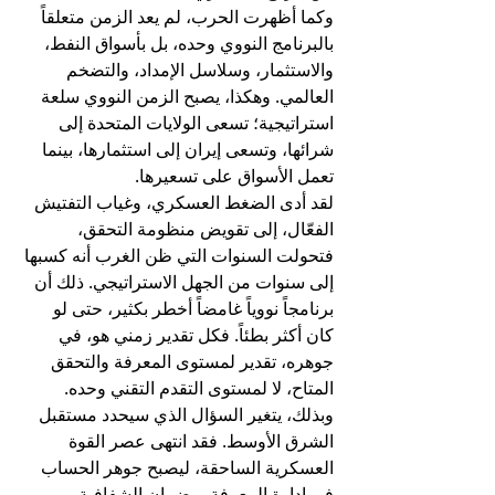
وكما أظهرت الحرب، لم يعد الزمن متعلقاً 
بالبرنامج النووي وحده، بل بأسواق النفط، 
والاستثمار، وسلاسل الإمداد، والتضخم 
العالمي. وهكذا، يصبح الزمن النووي سلعة 
استراتيجية؛ تسعى الولايات المتحدة إلى 
شرائها، وتسعى إيران إلى استثمارها، بينما 
تعمل الأسواق على تسعيرها.
لقد أدى الضغط العسكري، وغياب التفتيش 
الفعّال، إلى تقويض منظومة التحقق، 
فتحولت السنوات التي ظن الغرب أنه كسبها 
إلى سنوات من الجهل الاستراتيجي. ذلك أن 
برنامجاً نووياً غامضاً أخطر بكثير، حتى لو 
كان أكثر بطئاً. فكل تقدير زمني هو، في 
جوهره، تقدير لمستوى المعرفة والتحقق 
المتاح، لا لمستوى التقدم التقني وحده.
وبذلك، يتغير السؤال الذي سيحدد مستقبل 
الشرق الأوسط. فقد انتهى عصر القوة 
العسكرية الساحقة، ليصبح جوهر الحساب 
في إدارة المعرفة، وضمان الشفافية، 