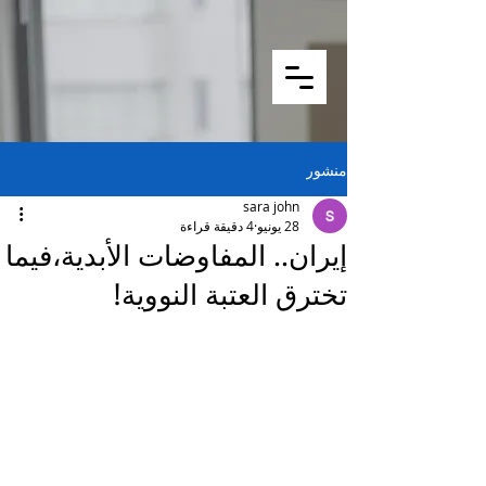
منشور
sara john
28 يونيو
4 دقيقة قراءة
إيران.. المفاوضات الأبدية،فيما
تخترق العتبة النووية!