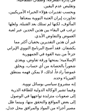
وتقليص عدم اليقين.
وبحسب تقديرات هؤلاء الخبراء الأمريكيين، 
تجاوزت إيران العتبة النووية بمعناها 
المألوف، لكنها لم تمتلك بعد القنبلة. ولعلها 
ترغب في البقاء بين هذين الحدين عبر لعبة 
الغموض والتفاوض الأبدي.
غير أن هذين التقديرين يخفيان أكثر مما 
يكشفان. فقد أصبح البرنامج النووي الإيراني 
جزءاً من بنية القوة في الجمهورية 
الإسلامية؛ يمنحها ورقة تفاوض، ويغذي 
شعوراً بالحصانة من أي حساب، ويخلق 
غموضاً رادعاً. لذلك، لا يمكن فهمه بمنطق 
الفيزياء وحده.
إنه مشروع سياسي بوسائل نووية.
وفيما تشير الوكالة الدولية للطاقة الذرية 
إلى صعوبات متزايدة تواجهها في الوصول 
إلى بعض المواقع والتحقق منها، وبينما ظل 
مصير أجزاء من المواد والمرافق محل جدل، 