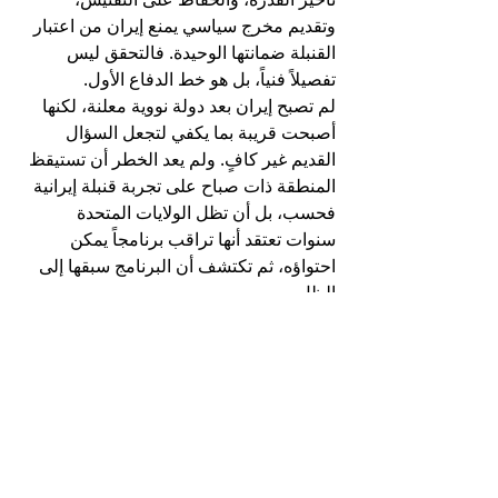
وتقديم مخرج سياسي يمنع إيران من اعتبار 
القنبلة ضمانتها الوحيدة. فالتحقق ليس 
تفصيلاً فنياً، بل هو خط الدفاع الأول. 
لم تصبح إيران بعد دولة نووية معلنة، لكنها 
أصبحت قريبة بما يكفي لتجعل السؤال 
القديم غير كافٍ. ولم يعد الخطر أن تستيقظ 
المنطقة ذات صباح على تجربة قنبلة إيرانية 
فحسب، بل أن تظل الولايات المتحدة 
سنوات تعتقد أنها تراقب برنامجاً يمكن 
احتواؤه، ثم تكتشف أن البرنامج سبقها إلى 
الظل.
ولا يتحدد مستقبل البرنامج النووي الإيراني 
في المختبرات وحدها، ولا في غرف القيادة 
العسكرية وحدها، بل سيتحدد في المسافة 
الفاصلة بين الخوف والحساب. وما دامت 
طهران ترى في العتبة النووية مكسباً أكبر 
من القنبلة، فسيبقى الغموض سيد الموقف.
أما إذا أصبح البقاء نفسه موضع تهديد، فقد 