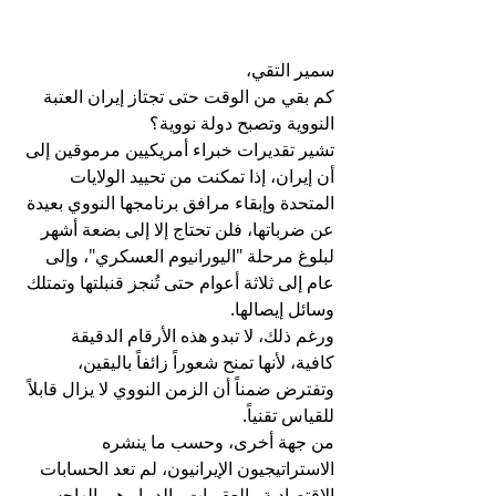
سمير التقي،
كم بقي من الوقت حتى تجتاز إيران العتبة 
النووية وتصبح دولة نووية؟
تشير تقديرات خبراء أمريكيين مرموقين إلى 
أن إيران، إذا تمكنت من تحييد الولايات 
المتحدة وإبقاء مرافق برنامجها النووي بعيدة 
عن ضرباتها، فلن تحتاج إلا إلى بضعة أشهر 
لبلوغ مرحلة "اليورانيوم العسكري"، وإلى 
عام إلى ثلاثة أعوام حتى تُنجز قنبلتها وتمتلك 
وسائل إيصالها.
ورغم ذلك، لا تبدو هذه الأرقام الدقيقة 
كافية، لأنها تمنح شعوراً زائفاً باليقين، 
وتفترض ضمناً أن الزمن النووي لا يزال قابلاً 
للقياس تقنياً.
من جهة أخرى، وحسب ما ينشره 
الاستراتيجيون الإيرانيون، لم تعد الحسابات 
الاقتصادية والعقوبات والدمار هي الهاجس 