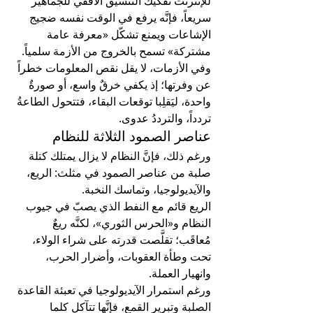
للإنترنت تفكيكَ التنسيق الأفقي للجماهير 
سريعاً، فإنَّه يرفع في الوقت نفسه ضجيج 
الإشاعات ويمنع تشكّل «معرفة عامة 
مشتركة» تسمح بالخروج من الأزمة سلمياً.
وفي الأزمات، لا يقل نقص المعلومات خطراً 
عن وفرتها؛ إذ يكفي خرقٌ واسع، أو صورةٌ 
واحدة، ليَقلِبا توقعات البقاء، فتتحول الطاعةُ 
تردداً، والترددُ عدوى.
عناصر الصمود الثلاثة للنظام
ورغم ذلك، فإنَّ النظام لا يزال يمتلك كتلة 
صلبة من عناصر الصمود في مثلث: الريع، 
والآيديولوجيا، وتماسك النخبة.
الريع قائم مع النفط الذي يصبّ في جيوب 
النظام و«الحرس الثوري»، لكنَّه ريعٌ 
مُعاقَب؛ تقلَّصت قدرته على شراء الولاء، 
تحت وطأة العقوبات، وأضرار الحرب، 
وانهيار العملة.
ورغم استمرار الآيديولوجيا في تعبئة القاعدة 
الصلبة وتبرير القمع، فإنَّها تتآكل كلما 