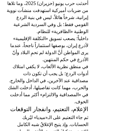
أحدثت حرب يونيو (حزيران) 2025، وما تلاها 
من ضربات أميركية استهدفت منشآت نووية 
إيرانية، شرخاً هائلاً، ليس في بنية الردع 
القومي فقط؛ بل وفي السردية الشرعية 
الوطنية «الظافرية» للنظام.
داخلياً؛ يصعب تسويق «التكلفة الإقليمية» 
لأذرع إيران، بوصفها استثماراً ناجحاً، عندما 
يرى المواطن أنَّ الدولة لم تحمِ البلاد وأنّ 
الأذرع في حكم المنتهين.
في منطق نظرية الألعاب، لا يكفي امتلاك 
أدوات الردع؛ بل يجب أن تكون ذات 
مصداقية عند الآخرين، في الداخل والخارج. 
والحرب، مهما كانت تفاصيلها، أدخلت الشك 
في «المصداقية والالتزام» أكثر مما أدخلت 
الخوف.
الإعلام، التعتيم، وانفجار التوقعات
ثم جاء التعتيم على الـ«ميديا» ليُربك 
الحسابات. وإذ يتيح الإغلاقُ شبه الكامل 