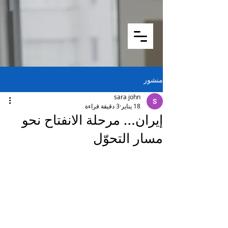
منشور
sara john
18 يناير
3 دقيقة قراءة
إيران… مرحلة الانفتاح نحو
مسار التحوّل