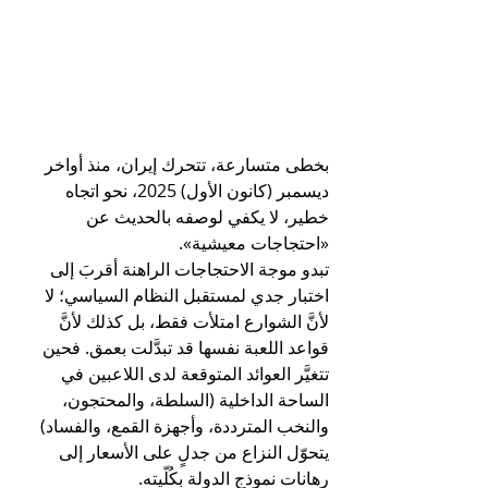
بخطى متسارعة، تتحرك إيران، منذ أواخر 
ديسمبر (كانون الأول) 2025، نحو اتجاه 
خطير، لا يكفي لوصفه بالحديث عن 
«احتجاجات معيشية».
تبدو موجة الاحتجاجات الراهنة أقربَ إلى 
اختبار جدي لمستقبل النظام السياسي؛ لا 
لأنَّ الشوارع امتلأت فقط، بل كذلك لأنَّ 
قواعد اللعبة نفسها قد تبدَّلت بعمق. فحين 
تتغيَّر العوائد المتوقعة لدى اللاعبين في 
الساحة الداخلية (السلطة، والمحتجون، 
والنخب المترددة، وأجهزة القمع، والفساد) 
يتحوّل النزاع من جدلٍ على الأسعار إلى 
رهانات نموذج الدولة بكُلّيته.