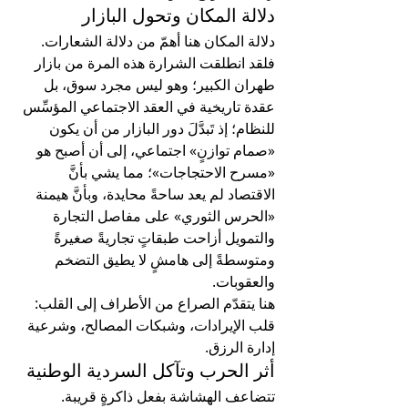
دلالة المكان وتحول البازار
دلالة المكان هنا أهمّ من دلالة الشعارات. 
فلقد انطلقت الشرارة هذه المرة من بازار 
طهران الكبير؛ وهو ليس مجرد سوق، بل 
عقدة تاريخية في العقد الاجتماعي المؤسِّس 
للنظام؛ إذ تَبدَّلَ دور البازار من أن يكون 
«صمام توازنٍ» اجتماعي، إلى أن أصبح هو 
«مسرح الاحتجاجات»؛ مما يشي بأنَّ 
الاقتصاد لم يعد ساحةً محايدة، وبأنَّ هيمنة 
«الحرس الثوري» على مفاصل التجارة 
والتمويل أزاحت طبقاتٍ تجاريةً صغيرةً 
ومتوسطةً إلى هامشٍ لا يطيق التضخم 
والعقوبات.
هنا يتقدّم الصراع من الأطراف إلى القلب: 
قلب الإيرادات، وشبكات المصالح، وشرعية 
إدارة الرزق.
أثر الحرب وتآكل السردية الوطنية
تتضاعف الهشاشة بفعل ذاكرةٍ قريبة. 