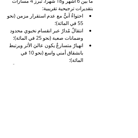
ما بين 6 أشهر و18 شهراً، تبرز 4 مسارات 
بتقديرات ترجيحية تقريبية:
احتواءٌ آنيٌّ مع عدم استقرار مزمن (نحو 
55 في المائة)؛
انتقالٌ مُدارٌ عبر انقسام نخبوي محدود 
وضمانات صعبة (نحو 25 في المائة)؛
انهيارٌ متسارعٌ يكون عاليَ الأثر ويرتبط 
بانشقاق أمني واسع (نحو 10 في 
المائة)؛
تدويلٌ متصاعدٌ للأزمة، بوصفه خطراً 
دائماً... قد يتحوَّل إلى مسارات مجهولة 
فيما لو تورطت الأطراف الخارجية (نحو 
10 في المائة).
الخلاصة
نستطيع أن نقول، بالتالي، إن الحالة الإيرانية 
اليوم، هي مرحلة ينفتح فيها، بشكل شبه 
محتوم، مسار التحوَّل، حيث سيكون الزمن؛ 
لا الشعارات، هو اللاعب الأشد قسوة وحسماً.
https://aawsat.com/%D8%A7%D9%84