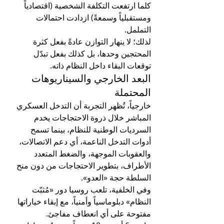
كلما ارتفعت التكلفة الشخصية (اقتصادياً 
ومستقبلياً وسمعةً) ازدادت احتمالات 
التململ.
لذلك؛ لا ينهار التوازن عادةً بفعل كثرة 
المحتجين وحدها، بل كذلك بفعل تبدّل 
توقعات البقاء داخل النظام ذاته.
البعد الخارجي والسيناريوهات 
المحتملة
خارجياً، تُظهر التجربة أن التدخل العسكري 
المباشر خلال ذروة الاحتجاجات يخدم 
السرديات الوطنية للنظام، بينما تسمح 
أدوات التدخل الناعمة، أي دعم الاتصالات، 
والعقوبات الموجهة، والضغط المتعدد 
الأطراف، بتطوير الاحتجاجات من دون منح 
السلطة حجة «العدو».
وفي الخلفية، تلعب روسيا دور «مُثبّت 
النظام» دبلوماسياً وأمنياً، مع إبقاء خياراتها 
مفتوحة على أي انعطاف مفاجئ.