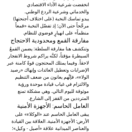
انخفضت شرعية الأداء الاقتصادي 
والخدماتي وشرعية الردع الوطني.
يبدو تماسك النخبة (على اختلاف أجنحتها) 
مرجَّحاً حتى الآن؛ إذ تفضّل النخبة «قمعاً 
منظماً» على انهيارٍ فوضوي للنظام.
مفارقة القمع ومحدودية الاحتجاج
وتنكشف هنا مفارقة السلطة: يضمن القمعُ 
السيطرةَ مؤقتاً، لكنَّه يراكم شروط الانفجار 
لاحقاً. وفيما يمتلك المحتجون قوةً كامنة عبر 
الإضرابات وتعطيل العائدات وإنهاك «رصيد 
الولاء»، فإنَّهم يعانون من ضعف التنظيم 
والالتزام في غياب قيادة موحدة ورؤية 
موثوقة لليوم التالي. وهي مشكلة تمنع 
المترددين من القفز إلى الشارع.
العامل الحاسم: الأجهزة الأمنية
يبقى العامل الحاسم عند «الوكلاء» على 
الأرض: الأجهزة الأمنية. العلاقة بين القيادة 
والعناصر الميدانية علاقة «أصيل - وكيل»؛ 