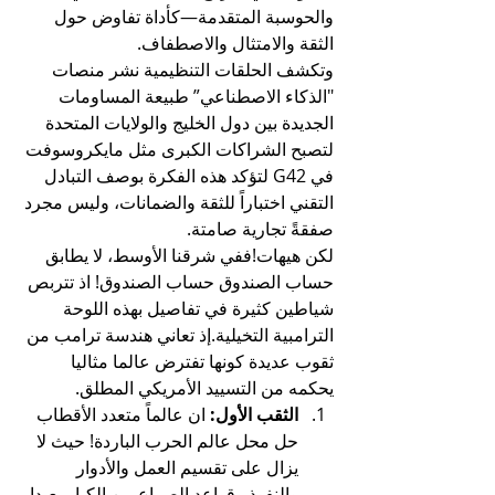
والحوسبة المتقدمة—كأداة تفاوض حول 
الثقة والامتثال والاصطفاف.
وتكشف الحلقات التنظيمية نشر منصات 
"الذكاء الاصطناعي” طبيعة المساومات 
الجديدة بين دول الخليج والولايات المتحدة 
لتصبح الشراكات الكبرى مثل مايكروسوفت 
في G42 لتؤكد هذه الفكرة بوصف التبادل 
التقني اختباراً للثقة والضمانات، وليس مجرد 
صفقةً تجارية صامتة.
لكن هيهات!ففي شرقنا الأوسط، لا يطابق 
حساب الصندوق حساب الصندوق! اذ تتربص 
شياطين كثيرة في تفاصيل بهذه اللوحة 
الترامبية التخيلية.إذ تعاني هندسة ترامب من 
ثقوب عديدة كونها تفترض عالما مثاليا 
يحكمه من التسييد الأمريكي المطلق.
الثقب الأول:
 ان عالماً متعدد الأقطاب 
حل محل عالم الحرب الباردة! حيث لا 
يزال على تقسيم العمل والأدوار 
والنفوذ وقواعد الصراع بين الكبار بعيدا 