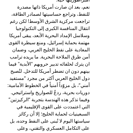
نعم، بعد ان صارت أمريكا ذاتها مصدرة 
للنفط، وتراجع حساسيتها لصمادر الطاقة، 
تراجعت مركزية الشرق الأوسط! لكن رغم 
انتقال المنافسة الكبرى إلى التكنولوجيا 
وسلاسل الإمداد البحرية الأبعد، يبقى أمريكا 
مهتمة بحماية إسرائيل، ومنع سيطرة القوى 
المعادية على نفط الخليج العربي، وضمان 
أمن طرق الملاحة البحرية. ما يريده ترامب 
ان يترك لحلفائه تدبير حروبهم "الأبدية" فيما 
بينهم دون ان تضطر أمريكا للتدخل. لتُصبح 
دول الخليج العربي أكثر من مجرد “مستفيد 
أمني”، بل مزوّداً أمنياً في الخطوط الأمامية: 
دوريات بحرية، ردعٌ للصواريخ واستراتيجي.
وفيما تذكر هذه الهندسة بتجربة “الركيزتين” 
التي اعتمددت على القوى الإقليمية في 
السبعينيات لحماية الخليج؛ إلا أن ركائز 
سياستها اليوم لا تُبنى على النفط وحده، بل 
على التكامل العسكري والتقني، وعلى 