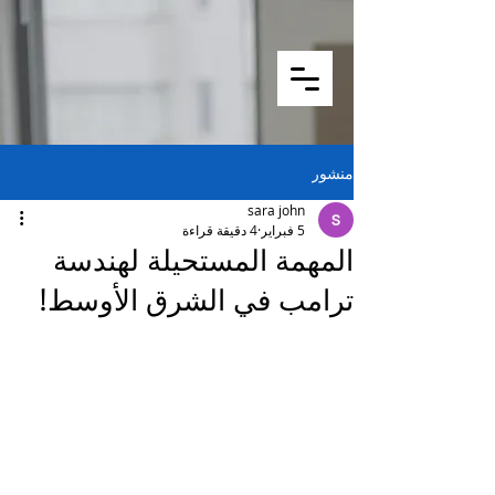
منشور
sara john
5 فبراير
4 دقيقة قراءة
المهمة المستحيلة لهندسة
ترامب في الشرق الأوسط!