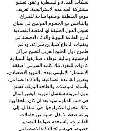
شبكات القيادة والسيطرة وعقود تصنيع 
مشتركة. تُعيد هذه الاستراتيجية، تعريف 
موقع المنطقة بوصفها ساحة للصراع 
والتنافس مع الخصوم الدوليين في سياق 
تحويل الدول الحليفة لها لمنصة اقتصادية 
تُدرج الطاقة النووية والذكاء الاصطناعي 
وتقنيات الدفاع كميادين شراكة، ودعم 
طموح دول الخليج العربي لتصبح مراكز 
لوجستية ومالية، توظف صناديقها السيادية 
كأدوات للنفوذ. تلك كلمة السرفي “صفقة 
الاستثمار” الإقليمي بهدف التنويع الاقتصادي، 
وتعزيز القاعدة الصناعية، والذكاء الصناعي، 
وأشباه الموصلات والطاقة البديلة، كسندٍ 
بديل لمرونة سلاسل التوريد. ليصير المال 
في قلب الدبلوماسية بعد ان كان ملحقاً بها.
بذلك تتحول التكنولوجيا، في المقابل، إلى 
ورقة ضغط لا تقل أهمية عن حاملات 
الطائرات. وتُستخدم ضوابط التصدير—
خصوصاً في شرائح الذكاء الاصطناعي 