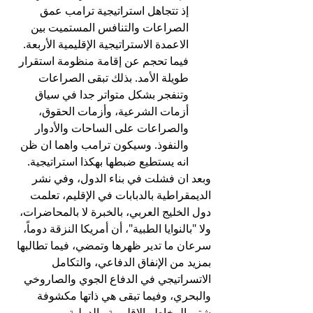
إذ تتجاهل استراتيجية ترامب عمق 
الصراعات والتنافس المستميت بين 
الاعمدة الاستراتيجية الإقليمية الأربعة. 
فيما تحجم عن إقامة منظومة استقرار 
طويلة الأمد. بذلك تبقى الصراعات 
وتنفجر بشكل متواتر جدا في سياق 
أزمات الشرعية، وأزمات الحقوق، 
والصراعات على الساحات والأدوار 
والنفوذ. وسيكون ترامب واهما ان ظن 
انه يستطيع ضبطها بهكذا استراتيجية.
وبعد ان فشلت في بناء الدول، وفي نشر 
الديمقراطية بالدبابات في الإقليم، تعلمت 
دول الخليج العربي، بالخبرة لا بالمحاضرات، 
ولا "بالنوايا الطبية"، أن أمريكا النزقة دوماً، 
سرعان ما تدير ظهرها وتمضي، فيما تطالبها 
بمزيد من الإنفاق الدفاعي، والتكامل 
الاتسراتيجي في الدفاع الجوي والصاروخي 
والبحري، وفيما تبقى هي ذاتها مكشوفة 
شتى المخاطر الإقليمية والدولية.