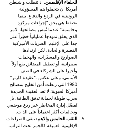
للحلفاء الإقليميين.
 اذ تتطلب واشنطن 
أمريكا ان يتحملوا هم المسؤولية 
الروتينية في الردع والدفاع، بينما 
تحتفظ هي بحق “إجراءات مركزة 
وحاسمة” عندما تُمس مصالحها. الامر 
الذي يخلق نموذجاً عملياتياً خطِراً على 
جدا علي الإقليم: الضربات الأميركية 
القصيرة والحادة، لكن ارتدادها: 
الصواريخ والمسيّرات، والهجمات 
سيبرانية، أو تعطيل المضائق يقع أولاً 
وأخيرا على الشركاء في الصف 
الأمامي. وعلي عكس ـ“عقيدة كارتر” 
1980 التي ربطت أمن الخليج بمصالح 
أميركا الحيوية؛ لا تعد العقيدة الجديدة 
بحرب طويلة لحماية تدفق الطاقة، بل 
تُفضّل إدارة المخاطر عبر ردع موضعي 
وتحالفات أكثر اعتماداً على الذات.
الثقب الخامس والاهم:
 تبقى الصراعات 
الإقليمية العميقة كالجمر تحت التراب، 