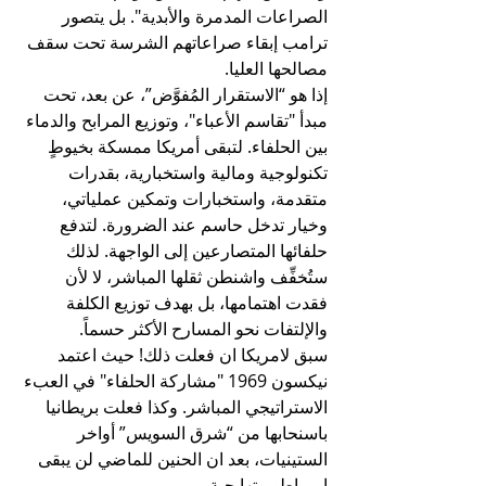
الصراعات المدمرة والأبدية". بل يتصور 
ترامب إبقاء صراعاتهم الشرسة تحت سقف 
مصالحها العليا.
إذا هو “الاستقرار المُفوَّض”، عن بعد، تحت 
مبدأ "تقاسم الأعباء"، وتوزيع المرابح والدماء 
بين الحلفاء. لتبقى أمريكا ممسكة بخيوطٍ 
تكنولوجية ومالية واستخبارية، بقدرات 
متقدمة، واستخبارات وتمكين عملياتي، 
وخيار تدخل حاسم عند الضرورة. لتدفع 
حلفائها المتصارعين إلى الواجهة. لذلك 
ستُخفِّف واشنطن ثقلها المباشر، لا لأن 
فقدت اهتمامها، بل بهدف توزيع الكلفة 
والإلتفات نحو المسارح الأكثر حسماً.
سبق لامريكا ان فعلت ذلك! حيث اعتمد 
نيكسون 1969 "مشاركة الحلفاء" في العبء 
الاستراتيجي المباشر. وكذا فعلت بريطانيا 
باسنحابها من “شرق السويس” أواخر 
الستينيات، بعد ان الحنين للماضي لن يبقى 
امبراطوريتها حية.