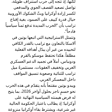
لكنها، إذ تتجه إلى حرب استنزاف طويلة، 
تواصل تصعيد القصف الجوي والمدفعي 
لكسر إرادة أوكرانيا وبثّ الشكوك الأوروبية 
حيال قدرة كييف على الصمود، بغية إقناع 
ترامب بأن “الحرب المديدة تدفع ثمناً سياسياً 
فادحاً”.
وتتمثل الاستراتيجية التي اتبعها بوتين في 
ألاسكا بالتعاون مع ترامب بالقدر الكافي 
لتحييده من غير أن يبدّل أهدافه الفعلية 
مطلقاً. هكذا تحتفظ موسكو بالقرم 
ودونباس، أملاً في تجميد الدعم العسكري 
الغربي وتخفيف العقوبات، مستثمرةً ميل 
ترامب للثنائية وصعوبة تنسيق المواقف 
داخل المعسكر الغربي.
ويبدو بوتين مقتنعاً بأنه يتقدّم في هذه الحرب 
نحو حسمٍ ناجز بحلول أواخر 2026، بما يتيح 
له فرض هيمنته السياسية النهائية على 
أوكرانيا؛ إذ يطالب باعتبار الحكومة الحالية 
غير شرعية، ويشترط بقاء أوكرانيا منزوعة 