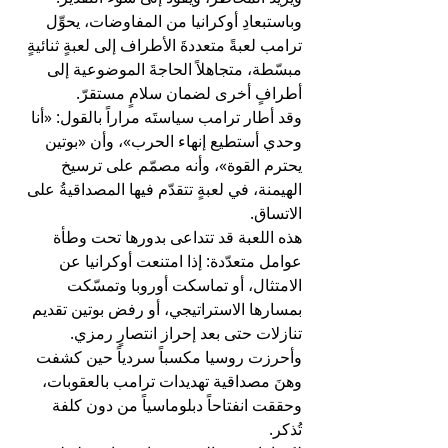
وباستبعادِ أوكرانيا من المفاوضات، يحوِّل 
ترامب لعبةً متعددةَ الأطراف إلى لعبةٍ ثنائيةٍ 
مبسّطة، متجاهلاً الحاجةَ الموضوعية إلى 
أطرافٍ أخرى لضمان سلامٍ مستقرّ.
وقد أطار ترامب سياستَه مراراً بالقول: «أنا 
وحدي أستطيع إنهاء الحرب»، وأن «بوتين 
يحترم القوة»، وأنه مصمّم على ترسيخ 
الهيمنة، في لعبةٍ تتقدّم فيها المصداقيةُ على 
الاتساق.
هذه اللعبة قد تتداعى بدورها تحت وطأة 
عوامل متعدّدة: إذا امتنعت أوكرانيا عن 
الامتثال، أو تماسكت أوروبا وتمسّكت 
بمسارها الاستراتيجي، أو رفض بوتين تقديم 
تنازلات حتى بعد إحراز انتصارٍ رمزي.
وأحرزت روسيا مكسباً سردياً حين كشفت 
وهنَ مصداقية تهديدات ترامب بالعقوبات، 
وحققت انفتاحاً دبلوماسياً من دون كلفة 
تُذكر.