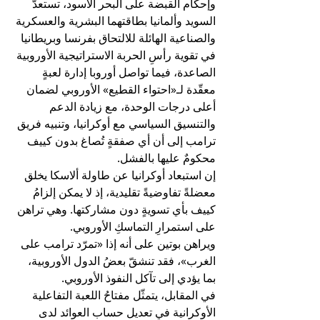
وإحكام القبضة على البحر الأسود، تستعدّ 
السويد وألمانيا بطاقتهما البشرية والعسكرية 
والصناعية الهائلة للالتحاق بفرنسا وبريطانيا 
في تقوية رأسِ الحربة الاستراتيجية الأوروبية 
الصاعدة، فيما تواصل أوروبا إدارة لعبةٍ 
معقّدة لـ«احتواء القطيع» الأوروبي لضمان 
أعلى درجات الوحدة، مع زيادة الدعم 
والتنسيق السياسي مع أوكرانيا، وتنبيه فريق 
ترامب إلى أن أي صفقةٍ تُصاغ بدون كييف 
محكومٌ عليها بالفشل.
إن استبعاد أوكرانيا عن طاولة ألاسكا يخلق 
معضلةً تفاوضيةً تقليدية، إذ لا يمكن إلزامُ 
كييف بأي تسويةٍ دون مشاركتها. وهي تراهن 
على استمرارِ التماسكِ الأوروبي.
ويراهن بوتين على أنه إذا «تمرّد ترامب على 
الغرب»، فقد تنشقّ بعضُ الدول الأوروبية، 
بما يؤدي إلى تآكل النفوذ الأوروبي.
في المقابل، يتمثّل مفتاحُ اللعبة التفاعلية 
الأوكرانية في تعديل حساب العوائد لدى 