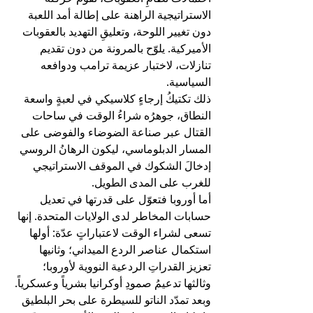
الاستراتيجية الراهنة على إطالة أمد اللعبة 
دون تغيير اللوحة، وتعليقِ التهديد بالعقوبات 
الأميركية. يلوّح بالمرونة من دون تقديم 
تنازلات، لاختبار عزيمة ترامب ودوافعه 
السياسية.
ذلك تكتيكُ إرجاءٍ كلاسيكي في لعبةٍ واسعة 
النطاق، جوهرُه شراءُ الوقت في ساحات 
القتال عبر صناعة الضوضاء والفوضى على 
المسار الدبلوماسي، ليكون الرهانُ الروسي 
إدخالَ الشكوك في الموقف الاستراتيجي 
للغرب على المدى الطويل.
أما أوروبا فتعوّل على قدرتها في تعديل 
حسابات المخاطر لدى الولايات المتحدة. إنها 
تسعى لشراء الوقت لاعتباراتٍ عدّة: أولها 
استكمال عناصر الردع الميداني؛ وثانيها 
تعزيز القدراتِ الردعية النووية لأوروبا؛ 
وثالثها تدعيمُ صمودِ أوكرانيا بشرياً وعسكرياً.
وبعد تمدّد الناتو للسيطرة على بحر البلطيق 