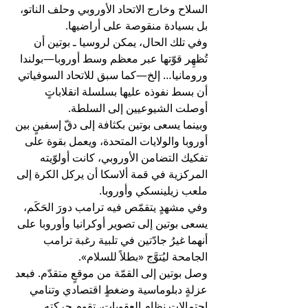
السلاح وخارج الاتحاد الأوروبي وحلف الناتو، 
بل بسيادة منقوصة على أراضيها.
وفي تلك الحال، يمكن لروسيا ـ بوتين أن 
تُظهِر قوّتها عبر معظم وسط أوروبا—بولندا 
ورومانيا… إلخ—كما سبق للاتحاد السوفياتي 
أن بسط نفوذه عليها بسلسلة انقلاباتٍ 
أوصلت الشيوعيين إلى السلطة.
وبينما يسعى بوتين بكثافة إلى دقّ إسفينٍ بين 
أوروبا والولايات المتحدة، ويعمل بقوة على 
تفكيك التضامن الأوروبي، كانت أولوّيته 
المركزية في قمة ألاسكا أن يركل الكرة إلى 
ملعب زيلينسكي وأوروبا.
وفي مشهدٍ يتقمّص فيه ترامب دورَ الحَكَم، 
يسعى بوتين إلى تصوير أوكرانيا وأوروبا على 
أنهما غيرُ جادّتين في تلبية رغبة ترامب 
الجامحة ليُتوَّج «بطلاً للسلام».
وصل بوتين إلى القمّة من موقعٍ متقدّم. فبعد 
عزلةٍ دبلوماسية وضغطٍ اقتصادي وتنامي 
احتمالات نظامِ العقوبات، تقوم حركته 