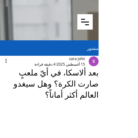
منشور
sara john
15 أغسطس 2025
4 دقيقة قراءة
بعد ألاسكا، في أيّ ملعبٍ
صارت الكرة؟ وهل سيغدو
العالم أكثر أماناً؟