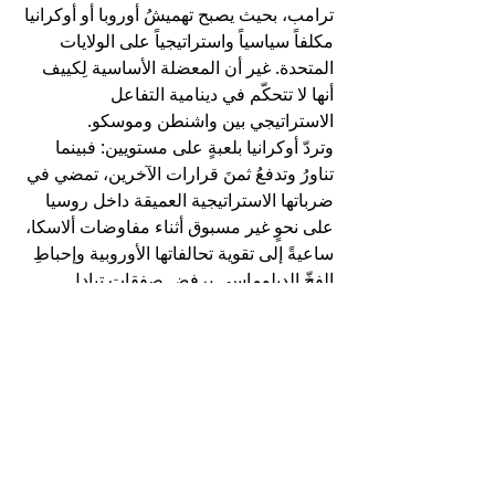
ترامب، بحيث يصبح تهميشُ أوروبا أو أوكرانيا 
مكلفاً سياسياً واستراتيجياً على الولايات 
المتحدة. غير أن المعضلة الأساسية لِكييف 
أنها لا تتحكّم في دينامية التفاعل 
الاستراتيجي بين واشنطن وموسكو.
وتردّ أوكرانيا بلعبةٍ على مستويين: فبينما 
تناورُ وتدفعُ ثمنَ قرارات الآخرين، تمضي في 
ضرباتها الاستراتيجية العميقة داخل روسيا 
على نحوٍ غير مسبوق أثناء مفاوضات ألاسكا، 
ساعيةً إلى تقوية تحالفاتها الأوروبية وإحباطِ 
الفخّ الدبلوماسي برفض صفقاتِ تبادلِ 
الأراضي.
وتركّز كييف على إقناع الحلفاء والخصوم 
بقدرتها وإرادتها على مواصلة القتال بصرف 
النظر عن التطوّرات الدبلوماسية. رسالتها 
لروسيا: «نستطيع إيلامَك حتى دون دعمٍ 
غربيٍّ كامل»، ولترامب: «لن نقبلَ بخضوعٍ 
لصفقةٍ صيغت دون مشاركتنا»، ولأوروبا: 
«يبقى دعمُنا استثماراً استراتيجياً قابلاً 