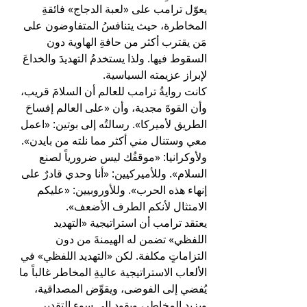
يعوّل ترامب على «لعبة الدجاج» فائقةِ 
المخاطرة، حيث يتنافسُ المتفاوضون على 
مَن يقترب أكثر من حافةِ الهاوية دون 
السقوط فيها. ولذا يستخدمُ التهديدَ والخداعَ 
لإبراز عزيمته السياسية.
كانت روايةُ ترامب للعالم أن السلامَ قريب، 
وأن القوةَ مجدية، وأن «على العالم إفساحَ 
الطريق لأميركا». رسالتُه إلى بوتين: «اعمل 
معي وستنال مني أكثر مما نلته من بايدن». 
ولأوكرانيا: «موقفُك ليس ضرورياً لصنع 
السلام». وللأميركيين: «أنا وحدي قادرٌ على 
إنهاء هذه الحرب». وللأوروبيين: «عليكم 
الامتثال لأنكم الطرف الأضعف».
يعتقد ترامب أن استراتيجية «التهديد 
اللفظي» تضمن له الهيمنةَ من دون 
التزاماتٍ مكلفة. لكن «التهديد اللفظي» في 
الألعاب الاستراتيجية عاليةِ المخاطر غالباً ما 
يُفضي إلى الفوضى، ويقوِّض المصداقية، 
ويزيد المخاطر، ويقود إلى سوء التقدير.