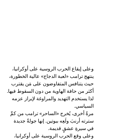
وعلى إيقاع الحرب الروسية على أوكرانيا، 
ينتهج ترامب «لعبة الدجاج» عالية الخطورة، 
حيث يتنافس المتفاوضون على مَن يقترب 
أكثر من حافة الهاوية من دون السقوط فيها. 
لذا يستخدم التهديد والمراوغة لإبراز عزمه 
السياسي.
مرةً أخرى، يُخرج «الساحر» ترامب من كمِّ 
سترته أرنبَ ولَعِه ببوتين. إنها جولةٌ جديدة 
في سيرةِ عشقٍ قديمة.
وعلى وقعِ الحرب الروسية على أوكرانيا، 