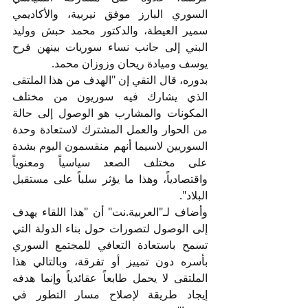
السوري البارز موفق نيربية، والأكاديمي 
سمير العيطة، والدكتور محمد حبش ووليد 
البني إلى جانب نساء سوريات بينهن فرح 
يوسف وميادة ريحان وزوزان محمد.
بدوره، قال التقي إن "الهدف من هذا الملتقى 
الذي يشارك فيه سوريون من مختلف 
المكونات والمشارب هو الوصول إلى حالة 
من الحوار والعمل المشترك لاستعادة وحدة 
السوريين لاسيما أنهم منقسمون اليوم بشدة 
على مختلف الصعد سياسياً ومعنوياً 
واقتصادياً، وهذا ما يؤثر سلباً على مستقبل 
البلاد".
وأضاف لـ"العربية.نت" أن "هذا اللقاء يهدف 
إلى الوصول لتصورات حول بناء الدولة التي 
تسمح باستعادة التعافي للمجتمع السوري 
بأسره دون تمييز أو تفرقة، وبالتالي هذا 
الملتقى لا يحمل طابعاً عقائدياً وإنما هدفه 
إيجاد طريقة لإصلاح مسار التطور في 