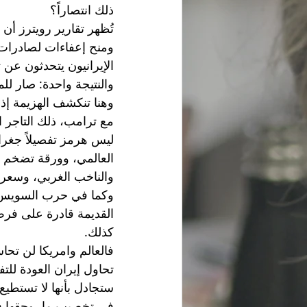
ذلك انتصاراً؟
تُظهر تقارير رويترز أن
ومنح إعفاءات لصادرات 
الإيرانيون يتحدثون عن
والنتيجة واحدة: صار لل
وهنا تنكشف الهزيمة إذ 
مع ترامب، ذلك التاجر ا
ليس هرمز تفصيلاً جغراف
العالمي، وورقة تضخم ع
والناخب الغربي، وسعر ا
القديمة قادرة على فرض 
كذلك. 
فالعالم وامريكا لن تحا
تحاول إيران العودة لل
ستجادل بأنها لا تستطي
في تخصيب ما، وحقها ف