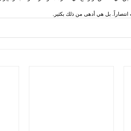
انتصاراً. بل هي أدهى من ذلك بكثير.