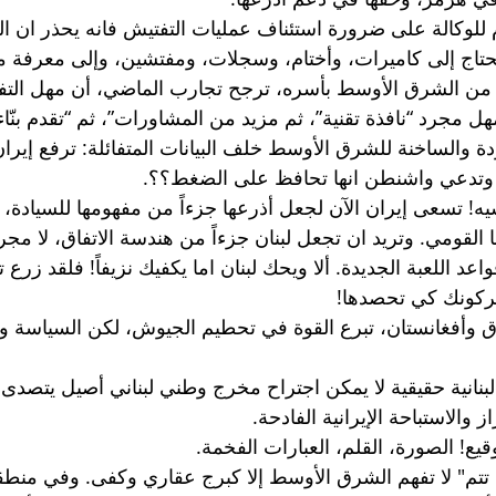
م للوكالة على ضرورة استئناف عمليات التفتيش فانه يحذر ان الو
تحتاج إلى كاميرات، وأختام، وسجلات، ومفتشين، وإلى معرفة مت
 من الشرق الأوسط بأسره، ترجح تجارب الماضي، أن مهل التف
ل مجرد “نافذة تقنية”، ثم مزيد من المشاورات”، ثم “تقدم بنّاء
ردة والساخنة للشرق الأوسط خلف البيانات المتفائلة: ترفع إيران
وتدعي واشنطن انها تحافظ على الضغط؟؟.
يه! تسعى إيران الآن لجعل أذرعها جزءاً من مفهومها للسيادة،
ا القومي. وتريد ان تجعل لبنان جزءاً من هندسة الاتفاق، لا مج
 اللعبة الجديدة. ألا ويحك لبنان اما يكفيك نزيفاً! فلقد زرع ت
ركونك كي تحصدها! 
راق وأفغانستان، تبرع القوة في تحطيم الجيوش، لكن السياسة و
 لبنانية حقيقية لا يمكن اجتراح مخرج وطني لبناني أصيل يتصدى 
ز والاستباحة الإيرانية الفادحة.
ع! الصورة، القلم، العبارات الفخمة. 
م تتم" لا تفهم الشرق الأوسط إلا كبرج عقاري وكفى. وفي منطق