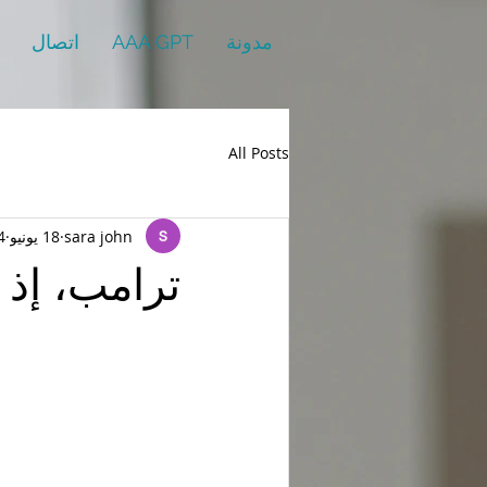
مدونة
AAA GPT
اتصال
All Posts
sara john
18 يونيو
4 دقيقة ق
ترامب، إذ ت