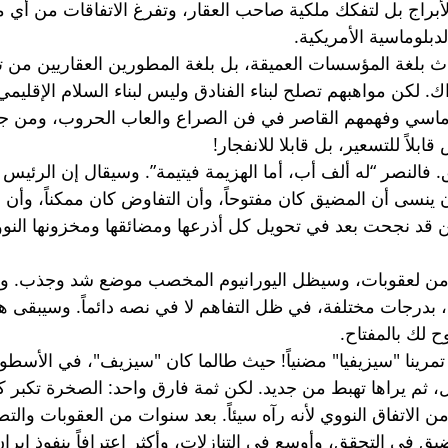
الأبراج بل لتفكك ملكية صاحب العقار، وتفرغ الاتفاقات من أي 
دبلوماسية الأمريكية. 
ث بلغة المؤسسات العميقة، بل بلغة المطورين العقاريين من 
. لكن مواهبهم تصلح لبناء الفنادق وليس لبناء السلام الإقليمي
وماسي وفهمهم القاصر في فن الصراع والعاب الحروب، ومن جد
بلاً للتسعير، بل قابلا للانفجار!
النصر “له ألف أب، أما الهزيمة فيتيمة”. وسيقال إن الرئيس
ينسى أن المضيق كان مفتوحاً، وأن التفاوض كان ممكناً، وأن ا
كن قد نجحت بعد في تحويل كل أذرعها ومضائقها ومخزونها النو
 من لعقوبات، وسيظل اليورانيوم المخصب موضع شد وجذب. وس
، بدرجات مختلفة، في ظل التفاهم لا في نصه دائماً. وسيبقى ه
وح لك بالمفتاح.
 تمرينا "سيزيفيا" مضنياً! حيث طالما كان "سيزيف"، في الأسطورة
، ثم يراها تهبط من جديد. لكن ثمة فارق واحد: الصخرة تكبر 
امب من الاتفاق النووي لأنه رآه سيئاً. بعد سنوات من العقوبات وال
يق في التحقق، وأوسع في التنازلات، وأكثر اعترافاً بنفوذ إيرا