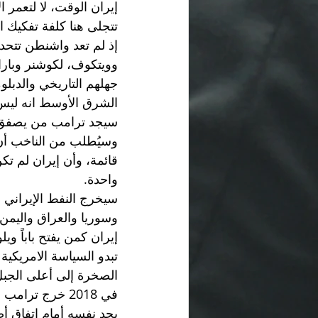
إيران الوقت، لا لتعمر 
تتجلى هنا كلفة تفكيك ال
إذ لم تعد واشنطن تتحد
وويتكوف، لكوشنر وباراك
جهلهم التاريخي والدبل
الشرق الأوسط انه ليس قا
سيجد ترامب من يصفق. ف
وسيُطلب من الناخب أن 
قائمة، وأن إيران لم ت
واحدة.
سيخرج النفط الإيراني
وسوريا والعراق واليمن
إيران كمن يفتح باباً ويل
تبدو السياسة الامريكية
الصخرة إلى أعلى الجبل
في 2018 خرج تر
يجد نفسه أمام اتفاق أض