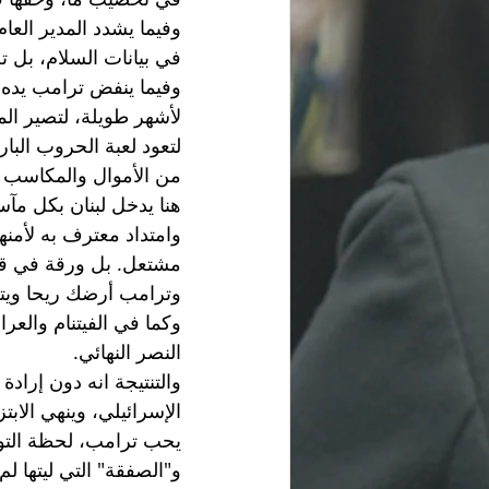
وفيما يشدد المدير العا
في بيانات السلام، بل 
وفيما ينفض ترامب يده
لأشهر طويلة، لتصير المه
لتعود لعبة الحروب البا
من الأموال والمكاسب 
هنا يدخل لبنان بكل مآس
وامتداد معترف به لأمنه
مشتعل. بل ورقة في قواعد
وترامب أرضك ريحا ويت
وكما في الفيتنام والع
النصر النهائي. 
والتنتيجة انه دون إرادة
الإسرائيلي، وينهي الابتزا
يحب ترامب، لحظة التوقي
و"الصفقة" التي ليتها ل