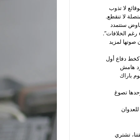
قائع لا تذوب 
صلة لا تنقطع.
اوض ستتمدد 
 رغم الخلافات”. 
 صوتها لمزيد 
 كخط دفاع أول 
رد هامش 
وم باراك 
حدها تصوغ 
للعدوان 
تنا، تشتري 