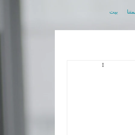
تنا
بيت