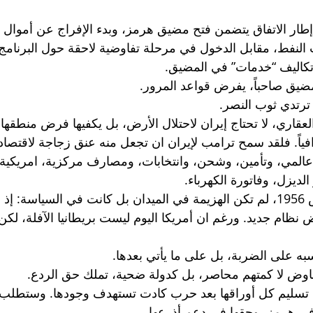
 إطار الاتفاق يتضمن فتح مضيق هرمز، وبدء الإفراج عن أموال إ
النفط، مقابل الدخول في مرحلة تفاوضية لاحقة حول البرنامج 
 تكاليف “خدمات” في المضيق. 
مضيق صاحباً، يفرض قواعد المرور. 
ترتدي ثوب النصر. 
لعقاري، لا تحتاج إيران لاحتلال الأرض، بل يكفيها فرض منطقها
ياً. فلقد سمح ترامب لإيران ان تجعل منه عنق زجاجة لاقتصاد 
المي، وتأمين، وشحن، وانتخابات، ومصارف مركزية، امريكية 
لديزل، وفاتورة الكهرباء.
وكما في حرب السويس 1956، لم تكن الهزيمة في الميدان بل كانت في السياسة: 
نظام جديد. ورغم ان أمريكا اليوم ليست بريطانيا الآفلة، لكن
سبه على الضربة، بل على ما يأتي بعدها.
تفاوض لا كمتهم محاصر، بل كدولة ضحية، تملك حق الردع. 
ع تسليم كل أوراقها بعد حرب كادت تستهدف وجودها. وستطلب ا
ي هرمز، وحقها في دعم أذرعها. 