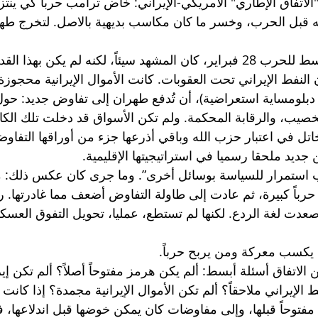
لاتفاق الإطاري" الأمريكي-الإيراني: خاض ترامب حرباً كي ينتز
يه قبل الحرب، وخسر ما كان مكاسب بديهية بالاصل. لتخرج طهر
 لم يكن بهذا القدر من الانكشاف. 
النفط الإيراني تحت العقوبات. كانت الأموال الإيرانية محجوزة.
 دبلومساية استعراضية)، أن تُدفع طهران إلى تفاوض جديد: حول 
صيب، والرقابة المحكمة. ولم تكن الأسواق قد دخلت تلك الكار
خاتل في اعتبار حزب الله وباقي أذرعها جزء من أوراقها التفاوضي
ن جديد ملحقا رسميا في استراتيجيتها الإقليمية.
رب استمرار للسياسة بوسائل أخرى”. وما جرى كان عكس ذلك: 
باً كبيرة، ثم عادت إلى طاولة التفاوض أضعف مما غادرتها. ر
عدت لغة الردع. لكنها لم تستطع، عمليا، تحويل التفوق العسكر
 يكسب معركة ومن يربح حرباً.
لاتفاق أسئلة أبسط: ألم يكن هرمز مفتوحاً أصلاً؟ ألم تكن إي
 الإيراني ملاحقاً؟ ألم تكن الأموال الإيرانية مجمدة؟ إذا كانت
مفتوحاً قبلها، وإلى مفاوضات كان يمكن خوضها قبل اندلاعها، 