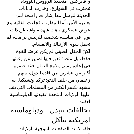
و"فايركس" متعددة الرؤوس النووية، 
تبخترت في الشوارع، وهدرت الدبابات 
الحديثة لترسل معا إشارات واضحة لمن 
يعنيهم الأمر. أما المقارنة، فجاءت تلقائية مع 
عرض عسكري باهت شهدته واشنطن ذات 
يوم، في مناسبة شخصية للرئيس ترامب، لم 
تحمل سوى الارتباك والانقسام.
لكنّ الحفل الصيني لم يكن عرضًا للقوة 
فقط، بل منصةً تعبر فيها لصين عن رغبتها 
في إعادة رسم ملامح العالم. فقد حضره 
أكثر من عشرين من قادة الدول، بينهم 
زعيمان من حلف الناتو: تركيا وتشيكيا. انه 
مشهد يكسر الكثير من المسلمات التي بنت 
عليها الولايات المتحدة عقيدتها الدبلوماسية 
لعقود.
تحالفات تتبدل... ودبلوماسية 
أمريكية تتآكل
فلقد كانت الصفعات الموجهة للولايات 