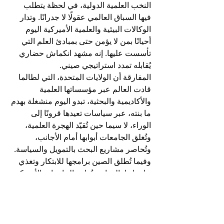
النخب العلمية الدولية، في لحظة يتطلب 
فيها السباق العالمي عقولًا لا جدرانًا. وتدار 
الوكالات البيئية والعلمية الأميركية اليوم 
أحيانًا بمن لا يؤمن حتى بمبادئ العلم التي 
تأسست عليها. إنه مشهد انكماش حضاري 
يُقابله تمدد استراتيجي صيني.
المفارقة أن الولايات المتحدة، التي لطالما 
قادت العالم عبر مؤسساتها العلمية 
والأكاديمية والبحثية، تبدو اليوم منشغلة بهدم 
ما بنته، عبر سياسات تعيدها قرونًا إلى 
الوراء، لا سيما حين تُقيّد الهجرة العلمية، 
وتُغلق الجامعات أبوابها أمام الأجانب، 
وتُحاصر مشاريع البحث بالتمويل والسياسة.
وفيما تُطلق الصين برامجها للابتكار وتغذي 
جامعاتها بالموارد، تُعاني الجامعات الأميركية 
من تقليص الميزانيات، ومن صراع 
أيديولوجي يُهدد استقلالها الأكاديمي.
الصين تحاول إعادة صياغة 