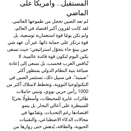
المستقبل... وأمريكا على 
الماضي
لم تعد الصين تخجل من طموحها العالمي. 
لقد كانت لقرون أكبر اقتصاد في العالم، 
ولم تكن يومًا قوة استعمارية توسعية، بل 
قوة ترتكز على حماية ذاتها. غير أن عهد شي 
جين بينغ جاء بتحوّل استراتيجي؛ حيث تسعى 
بكين اليوم لتكون قوة قائدة عالمية، لا 
تُنافس الغرب فحسب، بل تسعى إلى إعادة 
صياغة بنية النظام الدولي بمنظور أكثر 
"صينية". في سبيل ذلك، تستثمر الصين في 
التكنولوجيا النووية، وتخطط لامتلاك أكثر من 
1000 رأس حربي نووي، وتبني حاملات 
طائرات عابرة للمحيطات، وأسطولًا بحريًا 
للسيطرة على أعالي البحار. بل ينمو 
اقتصادها رغم التحديات، وتقدّمها في 
مجالات الذكاء الاصطناعي، والتقنيات 
الحيوية، والطاقة، يُدهش حتى زوارها من 