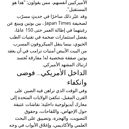
الأميركيين أنفسهم، ممن يقولون: "هذا هو 
المستقبل".
وقد عبّر ذلك ساخرًا في حديثٍ مسرّب 
لصحيفة Japan Times ، بين بوتين وبينغ عن 
رغبتهما في إطالة العمر حتى 150 عامًا، 
بفضل استثمارات ضخمة في تقنيات الطب 
الحيوي، بينما ينقل الميكروفون المسرب 
من البيت الأبيض أمنيات ترامب في أن يعقد 
بوتين صفقة شخصية له! مفارقة تُجسد 
ارتباك المشهد الأميركي.
الداخل الأمريكي... فوضى 
وانكفاء
وفي الوقت الذي تراهن فيه الصين على 
القرن المقبل، تنكفئ الولايات المتحدة إلى 
معارك أيديولوجية داخلية: نقاشات عتيقة 
حول الإجهاض، واللقاحات، وحقوق 
التصويت، والهجرة، وتضييق على البحث 
العلمي والأكاديمي، وإغلاق الأبواب في وجه 