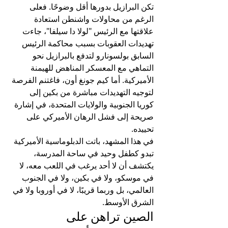
تكن البرازيل بدورها أقل وضوحًا. فعلى 
الرغم من محاولات واشنطن استعادة 
علاقتها مع الرئيس "لولا دا سيلفا"، جاءت 
تهديدات العقوبات بسبب محاكمة الرئيس 
السابق بولسونارو لتدفع بالبرازيل نحو 
التماهي مع المعسكر المناهض للهيمنة 
الأميركية. أما كيم جونغ أون، فاغتنم الفرصة 
لتوجيه التهديدات مباشرة من بكين إلى 
كوريا الجنوبية والولايات المتحدة، في إشارة 
صريحة إلى فشل الرهان الأميركي على 
تحييده.
في هذا المشهد، باتت الدبلوماسية الأميركية 
تبدو كطفل وحيد في ساحة المدرسة، 
يكتشف أن لا أحد يرغب في اللعب معه، لا 
في موسكو، ولا في بكين، ولا في الجنوب 
العالمي، بل وربما قريبًا، لا في أوروبا ولا في 
الشرق الأوسط.
الصين تراهن على 