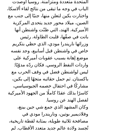
المتحدة متعددة ومتزامنة. روسيا أوصدت 
الباب في وجه ما تبقى من نتائج لقاء ألاسكا، 
واختارت بكين لتعلن منها، جنبًا إلى جنب مع 
الصين، ميلاد محور جديد يتحدى المركزية 
الأميركية. الهند، التي ظنّت واشنطن أنها 
باتت في صفّها، قلبت الطاولة. رئيس 
وزرائها ناريندرا مودي، الذي حظي بتكريم 
خاص في واشنطن قبل أسابيع، وجد نفسه 
موضع إهانة بسبب عقوبات أميركية على 
واردات النفط الروسي. فكان ردّه مدوّيًا: 
ليس لواشنطن فضل في وقف الحرب مع 
باكستان. ثم حمل حقائبه متجهًا إلى بكين، 
مشاركًا في احتفال خصمه الجيوسياسي، 
كاسرًا بذلك عقدًا كاملًا من الجهود الأميركية 
لفصل الهند عن روسيا.
وكان المشهد الذي جمع شي جين بينغ، 
وفلاديمير بوتين، وناريندرا مودي في 
مصافحة ثلاثية طويلة، بمثابة لقطة تاريخية، 
تُجسد ولادة عالم جديد متعدد الأقطاب. لم 