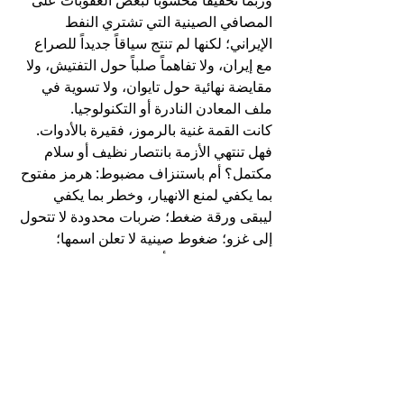
وربما تخفيفاً محسوباً لبعض العقوبات على 
المصافي الصينية التي تشتري النفط 
الإيراني؛ لكنها لم تنتج سياقاً جديداً للصراع 
مع إيران، ولا تفاهماً صلباً حول التفتيش، ولا 
مقايضة نهائية حول تايوان، ولا تسوية في 
ملف المعادن النادرة أو التكنولوجيا.
كانت القمة غنية بالرموز، فقيرة بالأدوات.
فهل تنتهي الأزمة بانتصار نظيف أو سلام 
مكتمل؟ أم باستنزاف مضبوط: هرمز مفتوح 
بما يكفي لمنع الانهيار، وخطر بما يكفي 
ليبقى ورقة ضغط؛ ضربات محدودة لا تتحول 
إلى غزو؛ ضغوط صينية لا تعلن اسمها؛ 
وتحصينات خليجية أعمق في الجو والبحر 
والاستخبارات؟
عندئذ لا يصبح السؤال: هل انتهت الحرب؟ 
بل: بأي تكلفة سيجري منعها من الانفجار؟
هل تخفف واشنطن عقوباتها على شركات أو 
مصافٍ صينية؟ هل تنخفض مشتريات الصين 
من النفط الإيراني، أم يعاد ترتيبها عبر 