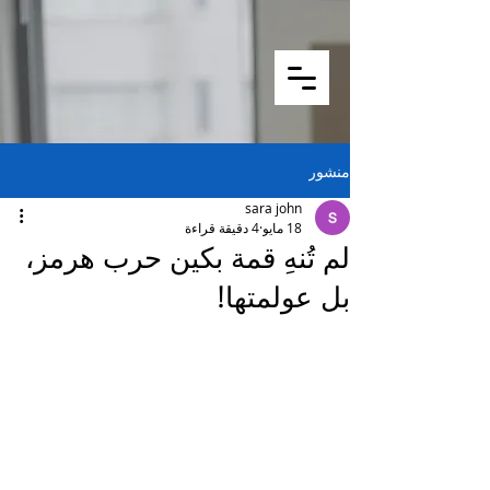
منشور
sara john
18 مايو
4 دقيقة قراءة
لم تُنهِ قمة بكين حرب هرمز،
بل عولمتها!