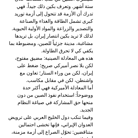
ستة أشهر. وتعرف بكين ذلك جيداً. فهي 
تدرك أن الأزمة قد تتحول إلى أزمة توريد 
كبرى تشمل الطاقة والغذاء والصناعة 
والتصدير والزراعة والمواد الأولية الحيوية. 
لذلك لا تريد بكين انتصار إيران. بل تريدها 
مشاغبة، مدينة جزئياً للصين، ومضبوطة بما 
يكفي كي لا تحرق الطاولة.
هذه هي المعادلة الصينية: مضيق مفتوح، 
لكن بلا نصر أميركي صريح؛ ضغط على 
إيران، لكن من وراء الستار؛ تعاون مع 
واشنطن، لكن في مقابل مكاسب.
أما المعادلة الأميركية فهي أكثر حدة 
ووضوحاً: استخدام نفوذ الصين من دون 
منحها حق المشاركة في صياغة النظام 
الجديد.
وفيما تنكب دول الخليج العربي على ترويض 
العدوان الإيراني، فإنها تخشى احتمالين 
متناقضين: تحوّل الصراع إلى أزمة مزمنة، 