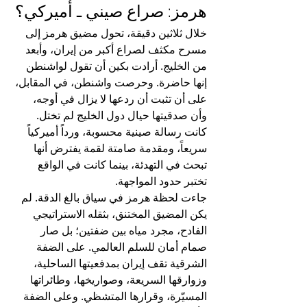
هرمز: صراع صيني ـ أميركي؟
خلال ثلاثين دقيقة، تحول مضيق هرمز إلى 
مسرح مكثف لصراع أكبر من إيران، وأبعد 
من الخليج. أرادت بكين أن تقول لواشنطن 
إنها حاضرة. وحرصت واشنطن، في المقابل، 
على أن تثبت أن ردعها لا يزال في أوجه، 
وأن صدقيتها حيال دول الخليج لم تختل.
كانت رسالة صينية محسوبة، ورداً أميركياً 
سريعاً، ومقدمة صامتة لقمة يفترض أنها 
تبحث في التهدئة، بينما كانت في الواقع 
تختبر حدود المواجهة.
جاءت لحظة هرمز في سياق بالغ الدقة. لم 
يكن المضيق المختنق، بثقله الاستراتيجي 
الفادح، مجرد مياه بين ضفتين؛ بل صار 
صمام أمان للسلم العالمي. على الضفة 
الشرقية تقف إيران بمدفعيتها الساحلية، 
وزوارقها السريعة، وصواريخها، وطائراتها 
المسيّرة، وقرارها المتشظي. وعلى الضفة 