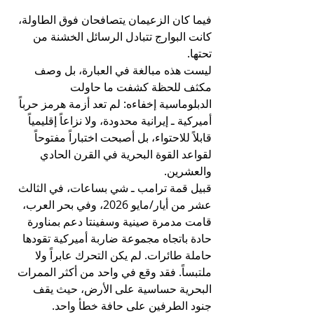
فيما كان الزعيمان يتصافحان فوق الطاولة، 
كانت البوارج تتبادل الرسائل الخشنة من 
تحتها.
ليست هذه مبالغة في العبارة، بل وصف 
مكثف للحظة كشفت ما حاولت 
الدبلوماسية إخفاءه: لم تعد أزمة هرمز حرباً 
أميركية ـ إيرانية محدودة، ولا نزاعاً إقليمياً 
قابلاً للاحتواء، بل أصبحت اختباراً مفتوحاً 
لقواعد القوة البحرية في القرن الحادي 
والعشرين.
قبيل قمة ترامب ـ شي بساعات، في الثالث 
عشر من أيار/مايو 2026، وفي بحر العرب، 
قامت مدمرة صينية وسفينتا دعم بمناورة 
حادة باتجاه مجموعة ضاربة أميركية تقودها 
حاملة طائرات. لم يكن التحرك عابراً ولا 
ملتبساً. فقد وقع في واحد من أكثر الممرات 
البحرية حساسية على الأرض، حيث يقف 
جنود الطرفين على حافة خطأ واحد.