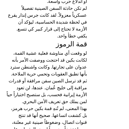
أو اندلاع حرب واسعة.
لم تكن حادثة السفن الصينية تفصيلاً 
عسكرياً معزولاً. لقد كانت جرس إنذار يقرع 
في لحظة شديدة الحساسية، ليؤكد أن 
الأزمة لا تحتاج إلى قرار كبير كي تتسع. 
يكفي خطأ واحد.
قمة الرموز
لو وقعت أي مناوشة فعلية عشية القمة، 
لكانت بكين قد احتجت ووصفت الأمر بأنه 
عدوان على تجارتها. وكانت واشنطن سترد 
بأنها تطبق العقوبات وتحمي حرية الملاحة. 
ثم قد ترسل الصين سفن مرافقة أو قدرات 
مراقبة إلى خليج عُمان. عندها، لن تعود 
الأزمة إيرانية فحسب، بل ستصبح اختباراً حياً 
لمن يملك حق تعريف الأمن البحري.
بهذا المعنى، لم تُنهِ قمة بكين حرب هرمز، 
بل كشفت اتساعها. صحيح أنها قد تنتج 
قنوات اتصال، وضغوطاً صينية غير معلنة، 