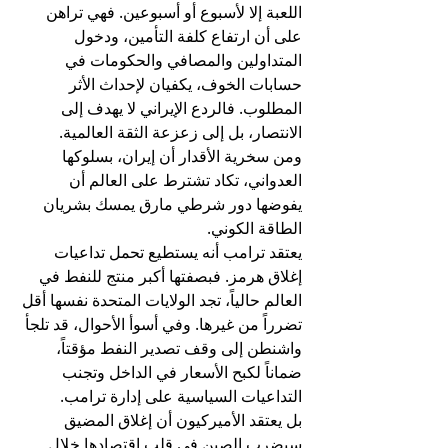
اللعبة إلا لأسبوع أو أسبوعين. فهي تراهن 
على أن ارتفاع كلفة التأمين، ودخول 
المتداولين والمصافي والحكومات في 
حسابات الخوف، يكفيان لإحداث الأثر 
المطلوب. فالردع الإيراني لا يهدف إلى 
الانتصار، بل إلى زعزعة الثقة العالمية.
ومن سخرية الأقدار أن إيران، بسلوكها 
العدواني، تكاد تشترط على العالم أن 
يفوضها دور شرطي مارق يمسك بشريان 
الطاقة الكوني.
يعتقد ترامب أنه يستطيع تحمل تداعيات 
إغلاق هرمز. فبصفتها أكبر منتج للنفط في 
العالم حالياً، تجد الولايات المتحدة نفسها أقل 
تضرراً من غيرها. وفي أسوأ الأحوال، قد تلجأ 
واشنطن إلى وقف تصدير النفط مؤقتاً، 
ضماناً لكبح الأسعار في الداخل وتجنب 
التداعيات السياسية على إدارة ترامب.
بل يعتقد الأميركيون أن إغلاق المضيق 
سيضرب الصين في قلب اقتصادها خلال 