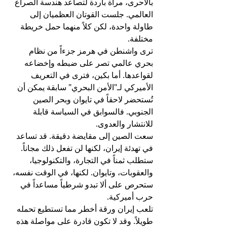
بالأحرى، مرآة باردة لتصاعد هندسة الصراع 
العالمي. جلست القوتان العظميان إلى 
طاولة واحدة، لكن كلاً منهما حمل خريطة 
مختلفة.
ترى واشنطن في هرمز جزءاً من نظام 
بحري عالمي تصر على ضبطه وإخضاعه 
لقواعدها. أما بكين، فترى في التعريف 
الأميركي لـ"الأمن البحري" سابقة يمكن أن 
تُستحضر لاحقاً في تايوان وبحر الصين 
الجنوبي. فالسوابق في السياسة قابلة 
للانتشار والعدوى.
سعت الصين إلى مقايضة دقيقة. قد تساعد 
في تهدئة إيران، لكنها لن تفعل ذلك مجاناً. 
ستطلب ثمناً في التجارة، والتكنولوجيا، 
والعقوبات، وتايوان. لكنها، في الوقت نفسه، 
ستحرص على ألا تبدو شرطياً مساعداً في 
حرب أميركية.
تلعب إيران ورقة أخطر مما تستطيع تحمله 
طويلاً. وقد لا تكون قادرة على مواصلة هذه 