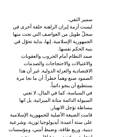
سمير التقي، 
ليست أزمة إيران الراهنة حلقة أخرى في 
سجلّ طويل من العواصف التي نجت منها 
الجمهورية الإسلامية. إنها، بداية تحوّل في 
بنية الحكم نفسها. 
صمد النظام أمام الحروب والعقوبات 
والاغتيالات والاحتجاجات والصدمات 
الاقتصادية والعزلة الدولية. غير أن هذا 
الصمود صنع وهماً خطراً: أن ما نجا مرة 
يستطيع أن ينجو دائماً. 
في السياسة، كما في المال، لا تعني 
السيولة الدائمة متانة الميزانية. بل انها 
ببساطة تؤجل الانهيار.
قامت الصيغة الأصلية للجمهورية الإسلامية 
على ستة أعمدة: أيديولوجيا ثورية، وشرعية 
دينية، وريع طاقة، وضبط أمني، ومؤسسات 
انتخابية مروّضة، وردع إقليمي. منحت 