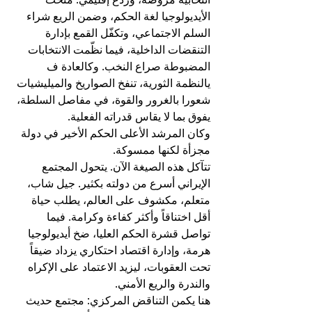
الأيديولوجيا لغة الحكم، وضمن الريع شراء 
السلم الاجتماعي، وتكفّل القمع بإدارة 
التنقضات الداخلية، فيما نظّمت الانتخابات 
المضبوطة صراع النخب. وكالعادة ف 
يالنظمة الثورية، تنفخ الصواريخ والميليشيات 
شعورا بالغرور والقوة، في مفاصل السلطة، 
يفوق بما لا يقاس قدراته الفعلية. 
وكان المرشد الأعلى الحكم الأخير في دولة 
مجزأة لكنها ممسوكة.
تتآكل هذه الصيغة الآن. يتحول المجتمع 
الإيراني أسرع من دولته بكثير. جيل شاب، 
متعلم، مكشوف على العالم، يطلب حياة 
أقل اختناقاً وأكثر كفاءة وكرامة. فيما 
تواصل قشرة الحكم العليا، ضخ أيديولوجيا 
هرمة، وإدارة اقتصاد احتكاري يزداد ضيقاً 
تحت العقوبات، ليزيد الاعتماد على الإكراه 
والندرة والريع الأمني. 
هنا يكمن التناقض المركزي: مجتمع حديث 