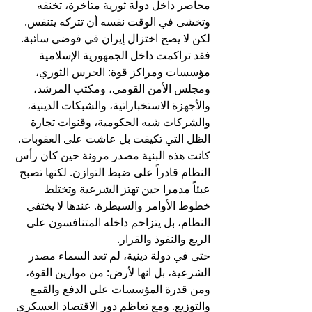
محاصر داخل دولة ثورية متأخرة، تخنقه 
وتخشى في الوقت نفسه أن تتركه يتنفس.
لكن لا يصح اختزال إيران في فوضى سائبة. 
فقد تراكمت داخل الجمهورية الإسلامية 
مؤسسات ومراكز قوة: الحرس الثوري، 
ومجلس الأمن القومي، ومكتب المرشد، 
والأجهزة الاستخباراتية، والشبكات الدينية، 
والشركات شبه الحكومية، وقنوات تجارة 
الظل التي تكيفت بل عاشت على العقوبات. 
كانت هذه البنية مصدر مرونة حين كان رأس 
النظام قادراً على ضبط التوازن. لكنها تصبح 
عبئاً مدمرا حين تهتز الشرعية وتختلط 
خطوط الأوامر والسيطرة. عندها لا يختفي 
النظام، بل يتزاحم داخله المتنافسون على 
الريع والنفوذ والقرار.
حتى في دولة دينية، لم تعد السماء مصدر 
الشرعية، بل انها لأرض: من موازين القوة، 
ومن قدرة المؤسسات على الدفع والقمع 
والتوزيع. ومع تعاظم دور الاقتصاد العسكري 