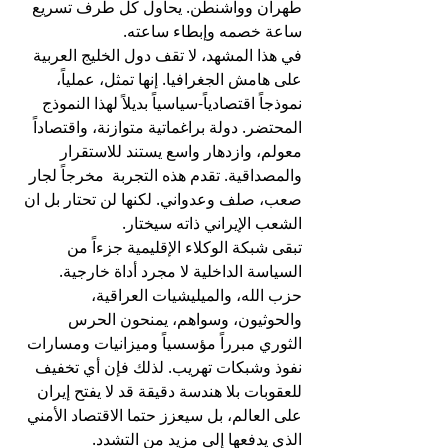
طهران وواشنطن. يحاول كل طرف تسريع 
ساعة خصمه وإبطاء ساعته.
في هذا المشهد، لا تقف دول الخليج العربية 
على هامش الجغرافيا. إنها تمثل، عملياً، 
نموذجاً اقتصادياً-سياسياً بديلاً لهذا النموذج 
المحتضر. دولة براغماتية متوازنة، واقتصاداً 
معولم، وازدهار واسع يستند للاستقرار 
والمصداقية. تقدم هذه التجربة  مخرجاً لجار 
صعب، صلف وعدواني. لكنها لن تحتار بل ان 
الشعب الإيراني ذاته سيختار. 
تبقى شبكة الوكلاء الإقليمية جزءاً من 
السياسة الداخلية لا مجرد أداة خارجية. 
حزب الله، والميليشيات العراقية، 
والحوثيون، وسواهم، يمنحون الحرس 
الثوري مبرراً مؤسسياً وميزانيات ومسارات 
نفوذ وشبكات تهريب. لذلك فإن أي تخفيف 
للعقوبات بلا هندسة دقيقة قد لا يفتح إيران 
على العالم، بل سيعزز حتما الاقتصاد الأمني 
الذي يدفعها إلى مزيد من التشدد.