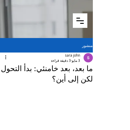
منشور
sara john
3 مايو
3 دقيقة قراءة
ما بعد، بعد خامنئي: بدأ التحول
لكن إلى أين؟