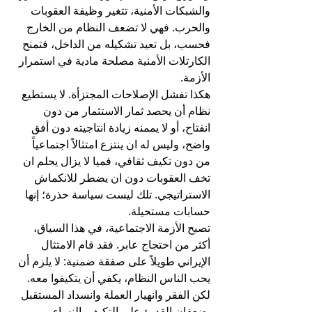
والشبكات الأمنية، تتغير وظيفة العقوبات 
والحرب. فهي لا تضعف النظام من الخارج 
فحسب، بل تعيد تشكيله من الداخل، فتمنح 
الكارتلات الأمنية مصلحة مادية في استمرار 
الأزمة.
هكذا تفشل الإصلاحات المجتزأة. لا يستطيع 
نظام أن يحصد ثمار الاستثمار من دون 
انفتاح، أو لا يممنه زيادة انتاجيته دون أفق 
واضح، وليس له ان ينتزع امتثالاً اجتماعياً 
من دون تكيف ثقافي، فميا لا يزال يحلم ان 
تخف العقوبات دون ان يضطر للانكماش 
الاستراتيجي. تلك ليست سياسة حذرة؛ إنها 
حسابات مستحيلة.
تصبح الأزمة الاجتماعية، في هذا السياق، 
أكثر من احتجاج عابر. فقد قام الامتثال 
الإيراني طويلاً على صفقة ضمنية: لا يلزم أن 
يحب الناس النظام، يكفي أن يتكيفوا معه. 
لكن الفقر وانهيار العملة وانسداد المستقبل 
يضعفان القدرة على التكيف. النساء 