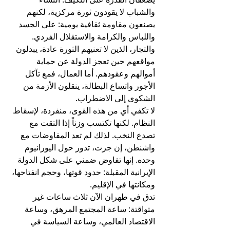
والشباب لا يقودون ثورة مركزية، لكنهم 
يصنعون مقاومة ثقافية يومية: على الجسد 
واللباس والكرامة والاستقلال الفردي. 
والتجار، الذين لا تعنيهم الثورة عادة، يبدلون 
مواقعهم حين تعجز الدولة عن حماية 
أموالهم وعقودهم. أما العمال، فمع تآكل 
الأجور واتساع البطالة، ينقلون الأزمة من 
الشكوى إلى الاضطراب.
لا تكفي أي من هذه القوى، منفردة، لإسقاط 
النظام. لكنها تكتسب وزناً إذا التقت مع 
تصدع النخب. لذلك لم تعد المفاوضات مع 
واشنطن، إن جرت، تدور حول اليورانيوم 
وحده. إنها تفاوض ضمني على شكل الدولة 
الإيرانية المقبلة: حدود قوتها، وحجم انفتاحها، 
ومكانتها في الإقليم. 
تدق في طهران الآن ثلاث ساعات غير 
متواقتة: ساعة المجتمع المرهق، وساعة 
الاقتصاد العالمي، وساعة السياسة في 